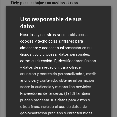
Tírig para trabajar con medios aéreos
3
La Guardia Civil desplegará un dispositivo especial de
Uso responsable de sus
seguridad por el eclipse del día 12, con más de 24.000
efectivos
datos
4
El Ayuntamiento de València lanza un decálogo para
Nosotros y nuestros socios utilizamos
seguir el eclipse con seguridad
cookies y tecnologías similares para
almacenar y acceder a información en su
5
Jorge Martín logra su primera 'pole position' en
dispositivo y procesar datos personales,
Silverstone, con nuevo récord
como su dirección IP, identificadores únicos
y datos de navegación, para ofrecer
anuncios y contenido personalizados, medir
anuncios y contenido, obtener información
sobre la audiencia y mejorar los servicios.
Recibe toda la actualidad de
Proveedores de terceros (1913)
también
Plaza Podcast en tu correo
pueden procesar sus datos para estos y
otros fines, incluido el uso de datos de
Quiero suscribirme
geolocalización precisos y características