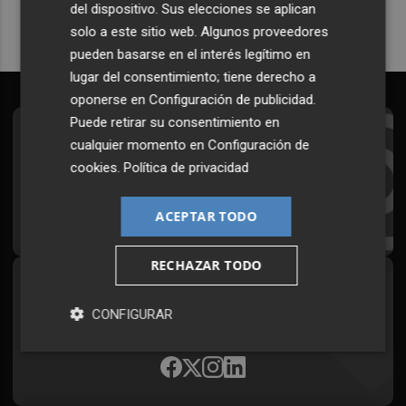
del dispositivo. Sus elecciones se aplican
solo a este sitio web. Algunos proveedores
pueden basarse en el interés legítimo en
lugar del consentimiento; tiene derecho a
oponerse en
Configuración de publicidad
.
Puede retirar su consentimiento en
Suscríbete al Boletín
cualquier momento en
Configuración de
cookies
.
Política de privacidad
Todos los días a primera hora en tu email
¡Quiero suscribirme!
ACEPTAR TODO
RECHAZAR TODO
Síguenos en redes
CONFIGURAR
Plaza Podcast, desde cualquier medio