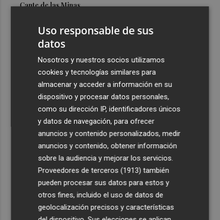
Cante de las Minas
3
El Castell de l'Olla de Altea 2026, en imágenes
Uso responsable de sus
datos
4
El Villarreal pone el broche de oro a la pretemporada
Nosotros y nuestros socios utilizamos
con una victoria contra el Galatasaray
cookies y tecnologías similares para
5
Kiat Lim preside por primera vez un partido en Mestalla
almacenar y acceder a información en su
dispositivo y procesar datos personales,
como su dirección IP, identificadores únicos
y datos de navegación, para ofrecer
anuncios y contenido personalizados, medir
anuncios y contenido, obtener información
sobre la audiencia y mejorar los servicios.
Recibe toda la actualidad de
Proveedores de terceros (1913)
también
Plaza Podcast en tu correo
pueden procesar sus datos para estos y
otros fines, incluido el uso de datos de
Quiero suscribirme
geolocalización precisos y características
del dispositivo. Sus elecciones se aplican