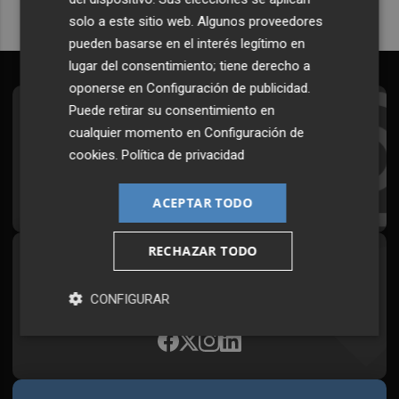
solo a este sitio web. Algunos proveedores
pueden basarse en el interés legítimo en
lugar del consentimiento; tiene derecho a
oponerse en
Configuración de publicidad
.
Puede retirar su consentimiento en
Suscríbete al Boletín
cualquier momento en
Configuración de
Todos los días a primera hora en tu email
cookies
.
Política de privacidad
¡Quiero suscribirme!
ACEPTAR TODO
RECHAZAR TODO
Síguenos en redes
Plaza Podcast, desde cualquier medio
CONFIGURAR