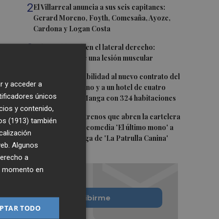
2
El Villarreal anuncia a sus seis capitanes:
Gerard Moreno, Foyth, Comesaña, Ayoze,
Cardona y Logan Costa
3
Más problemas en el lateral derecho:
Monferrer sufre una lesión muscular
4
San Javier da viabilidad al nuevo contrato del
r y acceder a
transporte urbano y a un hotel de cuatro
tificadores únicos
estrellas en La Manga con 324 habitaciones
cios y contenido,
5
Estos son los estrenos que abren la cartelera
os (1913)
también
en agosto: de la comedia 'El último mono' a
calización
una nueva entrega de 'La Patrulla Canina'
 web. Algunos
derecho a
ier momento en
Quiero suscribirme
PTAR TODO