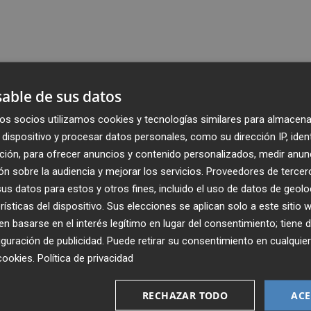
able de sus datos
os socios utilizamos cookies y tecnologías similares para almacena
dispositivo y procesar datos personales, como su dirección IP, iden
ción, para ofrecer anuncios y contenido personalizados, medir anun
n sobre la audiencia y mejorar los servicios.
Proveedores de tercer
s datos para estos y otros fines, incluido el uso de datos de geolo
rísticas del dispositivo. Sus elecciones se aplican solo a este sitio
 basarse en el interés legítimo en lugar del consentimiento; tiene 
guración de publicidad
. Puede retirar su consentimiento en cualqu
cookies
.
Política de privacidad
Recibe toda la actualidad de
Plaza Podcast en tu correo
RECHAZAR TODO
ACE