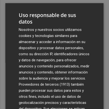
3
Kiat Lim preside por primera vez un partido en Mestalla
Uso responsable de sus
4
datos
El once del Valencia CF para el último Trofeu Taronja de
Mestalla
Nosotros y nuestros socios utilizamos
5
Aemet prevé peligro de incendios "muy alto" o
cookies y tecnologías similares para
"extremo" en la mayor parte de la Península y Baleares
almacenar y acceder a información en su
el día del eclipse
dispositivo y procesar datos personales,
como su dirección IP, identificadores únicos
y datos de navegación, para ofrecer
anuncios y contenido personalizados, medir
anuncios y contenido, obtener información
sobre la audiencia y mejorar los servicios.
Recibe toda la actualidad de
Proveedores de terceros (1913)
también
Plaza Podcast en tu correo
pueden procesar sus datos para estos y
otros fines, incluido el uso de datos de
Quiero suscribirme
geolocalización precisos y características
del dispositivo. Sus elecciones se aplican