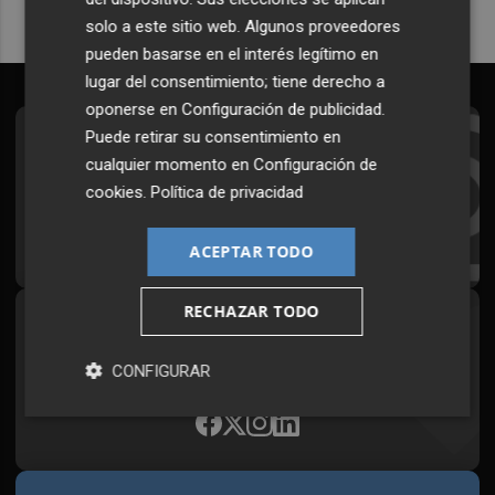
solo a este sitio web. Algunos proveedores
pueden basarse en el interés legítimo en
lugar del consentimiento; tiene derecho a
oponerse en
Configuración de publicidad
.
Puede retirar su consentimiento en
Suscríbete al Boletín
cualquier momento en
Configuración de
Todos los días a primera hora en tu email
cookies
.
Política de privacidad
¡Quiero suscribirme!
ACEPTAR TODO
RECHAZAR TODO
Síguenos en redes
Plaza Podcast, desde cualquier medio
CONFIGURAR