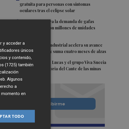
gratuita para personas con síntomas
oculares tras el eclipse solar
3
El eclipse dispara la demanda de gafas
homologadas con millones de unidades
distribuidas
r y acceder a
4
La producción industrial acelera su avance
tificadores únicos
en junio al 3,8% y suma cuatro meses de alzas
cios y contenido,
5
El poeta Antonio Lucas y el grupo Viva Suecia
os (1725)
también
entran en la historia del Cante de las minas
calización
 web. Algunos
derecho a
ier momento en
Quiero suscribirme
PTAR TODO