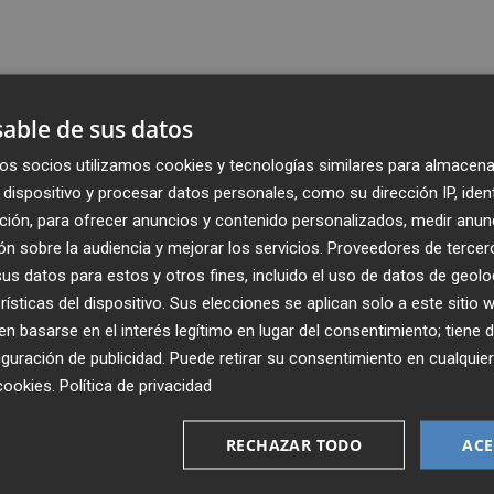
able de sus datos
os socios utilizamos cookies y tecnologías similares para almacena
dispositivo y procesar datos personales, como su dirección IP, iden
ción, para ofrecer anuncios y contenido personalizados, medir anun
n sobre la audiencia y mejorar los servicios.
Proveedores de tercer
s datos para estos y otros fines, incluido el uso de datos de geolo
rísticas del dispositivo. Sus elecciones se aplican solo a este sitio
 basarse en el interés legítimo en lugar del consentimiento; tiene 
guración de publicidad
. Puede retirar su consentimiento en cualqu
Recibe toda la actualidad de
cookies
.
Política de privacidad
Plaza Podcast en tu correo
RECHAZAR TODO
ACE