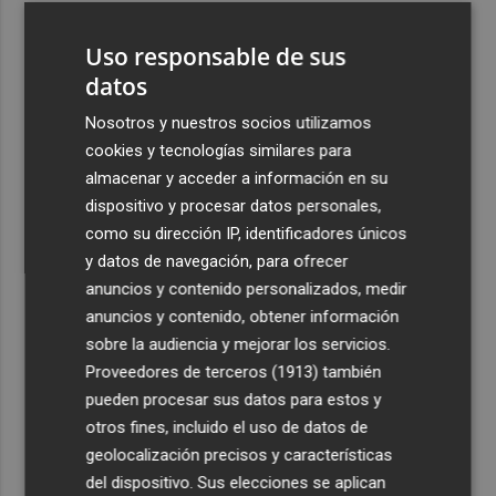
3
Los premios Pencho Cros reconocen a grandes
Uso responsable de sus
referentes del flamenco en el Cante de las Minas
datos
4
El pregón de Festes d'Elx 2026, con Josan, en imágenes
Nosotros y nuestros socios utilizamos
cookies y tecnologías similares para
5
Emergencias activa la situación 2 del PEIF y confina
almacenar y acceder a información en su
Sierra Engarcerán por el humo del incendio forestal
dispositivo y procesar datos personales,
como su dirección IP, identificadores únicos
y datos de navegación, para ofrecer
anuncios y contenido personalizados, medir
anuncios y contenido, obtener información
Recibe toda la actualidad de
sobre la audiencia y mejorar los servicios.
Proveedores de terceros (1913)
también
Plaza Podcast en tu correo
pueden procesar sus datos para estos y
Quiero suscribirme
otros fines, incluido el uso de datos de
geolocalización precisos y características
del dispositivo. Sus elecciones se aplican