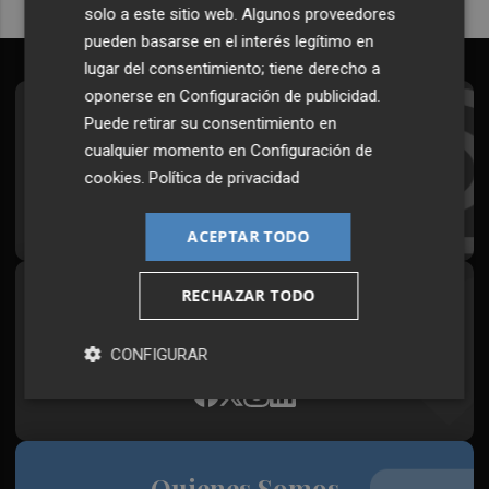
solo a este sitio web. Algunos proveedores
pueden basarse en el interés legítimo en
lugar del consentimiento; tiene derecho a
oponerse en
Configuración de publicidad
.
Suscríbete al Boletín
Puede retirar su consentimiento en
cualquier momento en
Configuración de
Todos los días a primera hora en tu email
cookies
.
Política de privacidad
¡Quiero suscribirme!
ACEPTAR TODO
RECHAZAR TODO
Síguenos en redes
Plaza Podcast, desde cualquier medio
CONFIGURAR
Quienes Somos