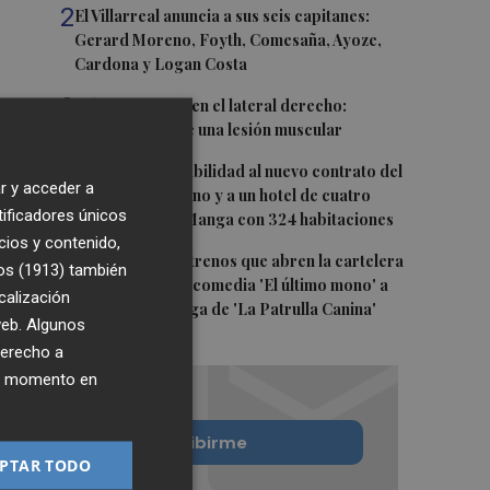
2
El Villarreal anuncia a sus seis capitanes:
Gerard Moreno, Foyth, Comesaña, Ayoze,
Cardona y Logan Costa
3
Más problemas en el lateral derecho:
Monferrer sufre una lesión muscular
4
San Javier da viabilidad al nuevo contrato del
r y acceder a
transporte urbano y a un hotel de cuatro
tificadores únicos
estrellas en La Manga con 324 habitaciones
cios y contenido,
5
Estos son los estrenos que abren la cartelera
os (1913)
también
en agosto: de la comedia 'El último mono' a
calización
una nueva entrega de 'La Patrulla Canina'
 web. Algunos
derecho a
ier momento en
Quiero suscribirme
PTAR TODO