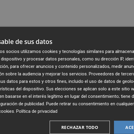
able de sus datos
os socios utilizamos cookies y tecnologías similares para almacena
dispositivo y procesar datos personales, como su dirección IP, iden
ción, para ofrecer anuncios y contenido personalizados, medir anun
n sobre la audiencia y mejorar los servicios.
Proveedores de tercer
s datos para estos y otros fines, incluido el uso de datos de geolo
rísticas del dispositivo. Sus elecciones se aplican solo a este sitio
 basarse en el interés legítimo en lugar del consentimiento; tiene 
guración de publicidad
. Puede retirar su consentimiento en cualqu
cookies
.
Política de privacidad
Recibe toda la actualidad de
Plaza Podcast en tu correo
RECHAZAR TODO
ACE