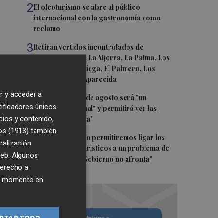
2
El oleoturismo se abre al público
internacional con la gastronomía como
reclamo
3
Retiran vertidos incontrolados de
fibrocemento en La Aljorra, La Palma, Los
Belones, Torreciega, El Palmero, Los
Chorrillos y La Aparecida
r y acceder a
4
El eclipse del 12 de agosto será "un
tificadores únicos
espectáculo visual" y permitirá ver las
cios y contenido,
perseidas "de día"
os (1913)
también
5
Marián Cano: "No permitiremos ligar los
calización
apartamentos turísticos a un problema de
 web. Algunos
vivienda que el Gobierno no afronta"
derecho a
ier momento en
PTAR TODO