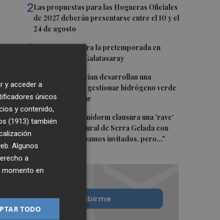
2
Las propuestas para las Hogueras Oficiales
de 2027 deberán presentarse entre el 10 y el
24 de agosto
3
El Villarreal cierra la pretemporada en
Turquía ante el Galatasaray
4
Espaitec y Abervian desarrollan una
r y acceder a
tecnología para gestionar hidrógeno verde
tificadores únicos
con energía solar
cios y contenido,
5
La Policía de Benidorm clausura una 'rave'
os (1913)
también
en el parque natural de Serra Gelada con
calización
sátira: "No estábamos invitados, pero..."
 web. Algunos
derecho a
ier momento en
Quiero suscribirme
PTAR TODO