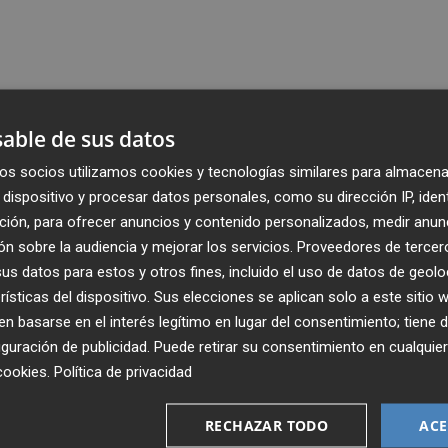
able de sus datos
os socios utilizamos cookies y tecnologías similares para almacena
dispositivo y procesar datos personales, como su dirección IP, iden
ción, para ofrecer anuncios y contenido personalizados, medir anun
n sobre la audiencia y mejorar los servicios.
Proveedores de tercer
s datos para estos y otros fines, incluido el uso de datos de geolo
rísticas del dispositivo. Sus elecciones se aplican solo a este sitio
 basarse en el interés legítimo en lugar del consentimiento; tiene 
guración de publicidad
. Puede retirar su consentimiento en cualqu
cookies
.
Política de privacidad
Recibe toda la actualidad de
Plaza Podcast en tu correo
RECHAZAR TODO
ACE