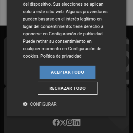
del dispositivo. Sus elecciones se aplican
solo a este sitio web. Algunos proveedores
pueden basarse en el interés legítimo en
lugar del consentimiento; tiene derecho a
oponerse en
Configuración de publicidad
.
Puede retirar su consentimiento en
Suscríbete al Boletín
cualquier momento en
Configuración de
cookies
.
Política de privacidad
Todos los días a primera hora en tu email
ACEPTAR TODO
¡Quiero suscribirme!
RECHAZAR TODO
Síguenos en redes
CONFIGURAR
Plaza Podcast, desde cualquier medio