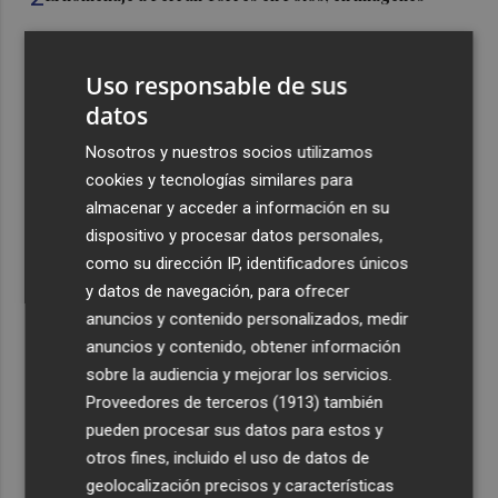
3
Ferran Torres, recibido con un baño de masas en su
Uso responsable de sus
pueblo: "Allá donde voy siempre digo que soy de Foios"
datos
4
Foios se vuelca con Ferran Torres
Nosotros y nuestros socios utilizamos
cookies y tecnologías similares para
5
Las '200 vidas' que llevaron a Paco Rabal de Águilas a la
almacenar y acceder a información en su
cima del cine: un documental recupera la voz y la mirada
dispositivo y procesar datos personales,
del actor
como su dirección IP, identificadores únicos
y datos de navegación, para ofrecer
anuncios y contenido personalizados, medir
anuncios y contenido, obtener información
sobre la audiencia y mejorar los servicios.
Recibe toda la actualidad de
Proveedores de terceros (1913)
también
pueden procesar sus datos para estos y
Plaza Podcast en tu correo
otros fines, incluido el uso de datos de
Quiero suscribirme
geolocalización precisos y características