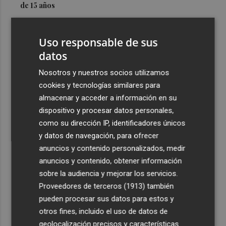
de 15 años
3
Simó destaca el impulso del Gobierno al alquiler
asequible en Castelló frente "a los pisos de 200.000
Uso responsable de sus
euros de Carrasco"
datos
4
Castelló adjudica a Civicons por 600.500 euros las
Nosotros y nuestros socios utilizamos
obras de reforma de la tenencia de alcaldía sur
cookies y tecnologías similares para
5
Castelló acelera el montaje de la infraestructura en las
almacenar y acceder a información en su
playas y el Planetari del eclipse para convertirlo en "un
dispositivo y procesar datos personales,
evento histórico"
como su dirección IP, identificadores únicos
y datos de navegación, para ofrecer
anuncios y contenido personalizados, medir
anuncios y contenido, obtener información
sobre la audiencia y mejorar los servicios.
Proveedores de terceros (1913)
también
Recibe toda la actualidad de
pueden procesar sus datos para estos y
Plaza Podcast en tu correo
otros fines, incluido el uso de datos de
geolocalización precisos y características
Quiero suscribirme