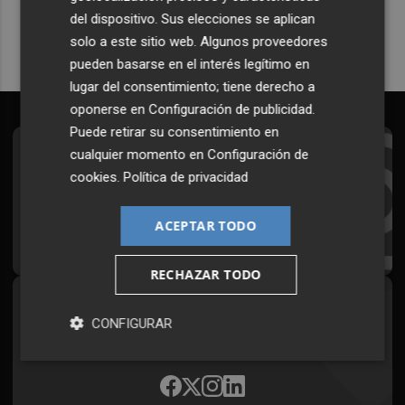
del dispositivo. Sus elecciones se aplican
solo a este sitio web. Algunos proveedores
pueden basarse en el interés legítimo en
lugar del consentimiento; tiene derecho a
oponerse en
Configuración de publicidad
.
Puede retirar su consentimiento en
cualquier momento en
Configuración de
Suscríbete al Boletín
cookies
.
Política de privacidad
Todos los días a primera hora en tu email
ACEPTAR TODO
¡Quiero suscribirme!
RECHAZAR TODO
Síguenos en redes
CONFIGURAR
Plaza Podcast, desde cualquier medio