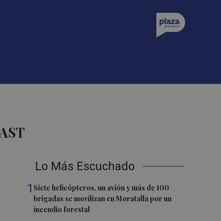
CAST
Lo Más Escuchado
1
Siete helicópteros, un avión y más de 100
brigadas se movilizan en Moratalla por un
incendio forestal