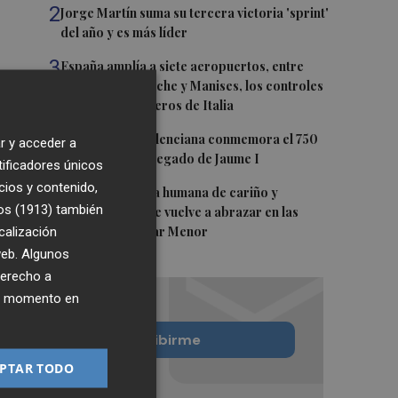
2
Jorge Martín suma su tercera victoria 'sprint'
del año y es más líder
3
España amplía a siete aeropuertos, entre
ellos Alicante-Elche y Manises, los controles
aleatorios a viajeros de Italia
4
La Biblioteca Valenciana conmemora el 750
r y acceder a
aniversario del legado de Jaume I
tificadores únicos
cios y contenido,
5
Una gran cadena humana de cariño y
os (1913)
también
reivindicación se vuelve a abrazar en las
calización
playas por el Mar Menor
 web. Algunos
derecho a
ier momento en
Quiero suscribirme
PTAR TODO