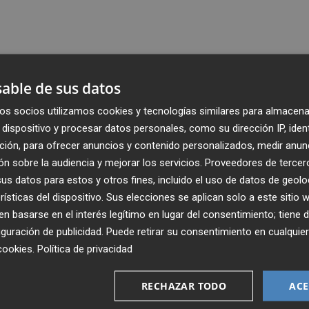
able de sus datos
os socios utilizamos cookies y tecnologías similares para almacena
dispositivo y procesar datos personales, como su dirección IP, iden
ción, para ofrecer anuncios y contenido personalizados, medir anun
n sobre la audiencia y mejorar los servicios.
Proveedores de tercer
s datos para estos y otros fines, incluido el uso de datos de geolo
rísticas del dispositivo. Sus elecciones se aplican solo a este sitio
 basarse en el interés legítimo en lugar del consentimiento; tiene 
guración de publicidad
. Puede retirar su consentimiento en cualqu
Recibe toda la actualidad de
cookies
.
Política de privacidad
Plaza Podcast en tu correo
RECHAZAR TODO
ACE