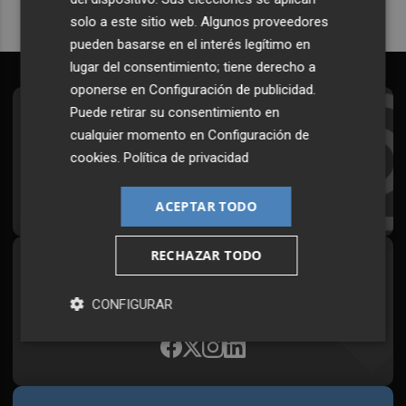
solo a este sitio web. Algunos proveedores
pueden basarse en el interés legítimo en
lugar del consentimiento; tiene derecho a
oponerse en
Configuración de publicidad
.
Puede retirar su consentimiento en
Suscríbete al Boletín
cualquier momento en
Configuración de
Todos los días a primera hora en tu email
cookies
.
Política de privacidad
¡Quiero suscribirme!
ACEPTAR TODO
RECHAZAR TODO
Síguenos en redes
Plaza Podcast, desde cualquier medio
CONFIGURAR