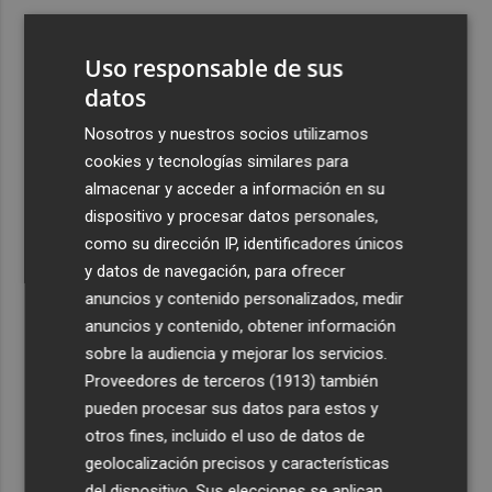
3
Aemet prevé peligro de incendios "muy alto" o
"extremo" en la mayor parte de la Península y Baleares
Uso responsable de sus
el día del eclipse
datos
4
Company: “Estamos comenzando a ver el equipo que
Nosotros y nuestros socios utilizamos
queremos ver en la Liga”
cookies y tecnologías similares para
5
Ocho helicópteros, un avión y más de 100 brigadas se
almacenar y acceder a información en su
movilizan en Moratalla por un incendio forestal
dispositivo y procesar datos personales,
como su dirección IP, identificadores únicos
y datos de navegación, para ofrecer
anuncios y contenido personalizados, medir
anuncios y contenido, obtener información
sobre la audiencia y mejorar los servicios.
Recibe toda la actualidad de
Proveedores de terceros (1913)
también
Plaza Podcast en tu correo
pueden procesar sus datos para estos y
otros fines, incluido el uso de datos de
Quiero suscribirme
geolocalización precisos y características
del dispositivo. Sus elecciones se aplican