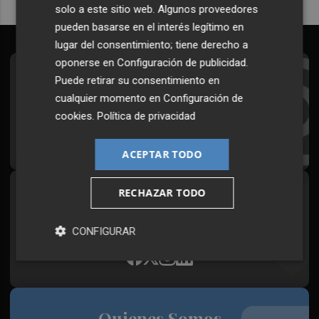
solo a este sitio web. Algunos proveedores
pueden basarse en el interés legítimo en
lugar del consentimiento; tiene derecho a
oponerse en
Configuración de publicidad
.
Suscríbete al Boletín
Puede retirar su consentimiento en
cualquier momento en
Configuración de
Todos los días a primera hora en tu email
cookies
.
Política de privacidad
¡Quiero suscribirme!
ACEPTAR TODO
RECHAZAR TODO
Síguenos en redes
Plaza Podcast, desde cualquier medio
CONFIGURAR
Quienes Somos