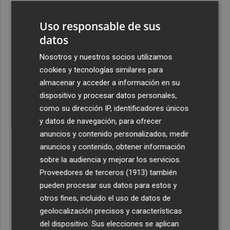
3
España restablece los controles fronterizos a los
Uso responsable de sus
viajeros procedentes de Italia
datos
4
El homenaje a Ferran Torres en Foios, en imágenes
Nosotros y nuestros socios utilizamos
cookies y tecnologías similares para
5
Ferran Torres, recibido con un baño de masas en su
almacenar y acceder a información en su
pueblo: "Allá donde voy siempre digo que soy de Foios"
dispositivo y procesar datos personales,
como su dirección IP, identificadores únicos
y datos de navegación, para ofrecer
anuncios y contenido personalizados, medir
anuncios y contenido, obtener información
Recibe toda la actualidad de
sobre la audiencia y mejorar los servicios.
Proveedores de terceros (1913)
también
Plaza Podcast en tu correo
pueden procesar sus datos para estos y
Quiero suscribirme
otros fines, incluido el uso de datos de
geolocalización precisos y características
del dispositivo. Sus elecciones se aplican