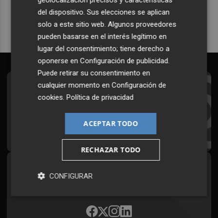
Quiero suscribirme
del dispositivo. Sus elecciones se aplican
solo a este sitio web. Algunos proveedores
pueden basarse en el interés legítimo en
lugar del consentimiento; tiene derecho a
oponerse en
Configuración de publicidad
.
Puede retirar su consentimiento en
cualquier momento en
Configuración de
Suscríbete al Boletín
cookies
.
Política de privacidad
Todos los días a primera hora en tu email
ACEPTAR TODO
¡Quiero suscribirme!
RECHAZAR TODO
Síguenos en redes
CONFIGURAR
Plaza Podcast, desde cualquier medio