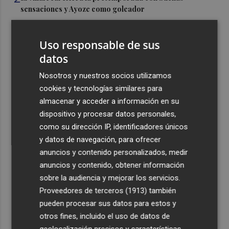
sensaciones y Ayoze como goleador
3
Más de medio millar de festeros de Ufece se reivindican
en el pregón en Elche: "se nota, se siente, el campo está
Uso responsable de sus
presente"
datos
4
Cuenta atrás para el Rototom, un festival que hace de la
Nosotros y nuestros socios utilizamos
diversidad su "seña de identidad"
cookies y tecnologías similares para
5
El centro de salud de Benetússer recibe un sello estatal
almacenar y acceder a información en su
de calidad por su atención orientada a las personas
dispositivo y procesar datos personales,
mayores
como su dirección IP, identificadores únicos
y datos de navegación, para ofrecer
anuncios y contenido personalizados, medir
anuncios y contenido, obtener información
sobre la audiencia y mejorar los servicios.
Proveedores de terceros (1913)
también
Recibe toda la actualidad de
pueden procesar sus datos para estos y
Plaza Podcast en tu correo
otros fines, incluido el uso de datos de
geolocalización precisos y características