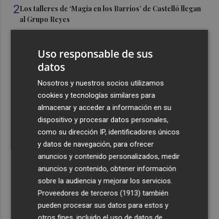
2
Los talleres de ‘Magia en los Barrios’ de Castelló llegan
al Grupo Reyes
3
Informe del CEAM sobre el incendio de la Vall d'Uixó: la
vegetación perdió el 51% de humedad en los meses
Uso responsable de sus
previos
datos
4
La Generalitat destina 132 millones a 24 nuevas
Nosotros y nuestros socios utilizamos
infraestructuras sociosanitarias de mayores y personas
cookies y tecnologías similares para
con discapacidad
almacenar y acceder a información en su
5
La movilidad el 12 de agosto podría duplicarse por el
dispositivo y procesar datos personales,
eclipse con hasta 1,5 millones de desplazamientos
como su dirección IP, identificadores únicos
adicionales
y datos de navegación, para ofrecer
anuncios y contenido personalizados, medir
anuncios y contenido, obtener información
sobre la audiencia y mejorar los servicios.
Proveedores de terceros (1913)
también
pueden procesar sus datos para estos y
Recibe toda la actualidad de
otros fines, incluido el uso de datos de