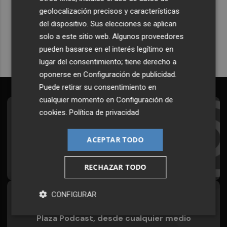
Plaza Podcast en tu correo
geolocalización precisos y características
del dispositivo. Sus elecciones se aplican
Quiero suscribirme
solo a este sitio web. Algunos proveedores
pueden basarse en el interés legítimo en
lugar del consentimiento; tiene derecho a
oponerse en
Configuración de publicidad
.
Puede retirar su consentimiento en
cualquier momento en
Configuración de
cookies
.
Política de privacidad
Suscríbete al Boletín
Todos los días a primera hora en tu email
ACEPTAR TODO
¡Quiero suscribirme!
RECHAZAR TODO
CONFIGURAR
Síguenos en redes
Plaza Podcast, desde cualquier medio