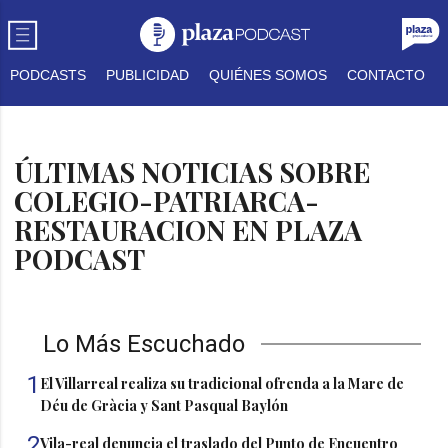
PODCASTS
PUBLICIDAD
QUIÉNES SOMOS
CONTACTO
ÚLTIMAS NOTICIAS SOBRE
COLEGIO-PATRIARCA-
RESTAURACION EN PLAZA
PODCAST
Lo Más Escuchado
1
El Villarreal realiza su tradicional ofrenda a la Mare de
Déu de Gràcia y Sant Pasqual Baylón
2
Vila-real denuncia el traslado del Punto de Encuentro