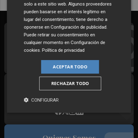
solo a este sitio web. Algunos proveedores
pueden basarse en el interés legítimo en
lugar del consentimiento; tiene derecho a
oponerse en
Configuración de publicidad
.
Suscríbete al Boletín
Puede retirar su consentimiento en
cualquier momento en
Configuración de
Todos los días a primera hora en tu email
cookies
.
Política de privacidad
¡Quiero suscribirme!
ACEPTAR TODO
RECHAZAR TODO
Síguenos en redes
Plaza Podcast, desde cualquier medio
CONFIGURAR
Quienes Somos