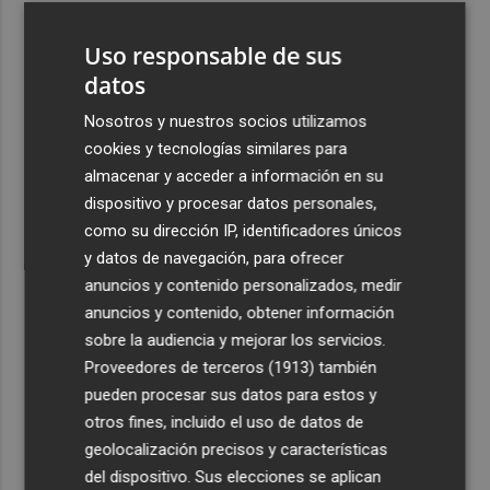
3
La Región de Murcia celebra la Semana de la Juventud
Uso responsable de sus
con cinco días de actividades
datos
4
La Todolella recibe 340.000 euros del Consell para
reabrir la ermita de Sant Cristòfol tras su cierre en 2021
Nosotros y nuestros socios utilizamos
cookies y tecnologías similares para
5
El Xixo Xixero llena de tradición y ambiente la Playa
almacenar y acceder a información en su
Casablanca de Almenara
dispositivo y procesar datos personales,
como su dirección IP, identificadores únicos
y datos de navegación, para ofrecer
anuncios y contenido personalizados, medir
anuncios y contenido, obtener información
Recibe toda la actualidad de
sobre la audiencia y mejorar los servicios.
Proveedores de terceros (1913)
también
Plaza Podcast en tu correo
pueden procesar sus datos para estos y
Quiero suscribirme
otros fines, incluido el uso de datos de
geolocalización precisos y características
del dispositivo. Sus elecciones se aplican