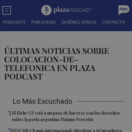
PODCASTS
PUBLICIDAD
QUIÉNES SOMOS
CONTACTO
ÚLTIMAS NOTICIAS SOBRE
COLOCACION-DE-
TELEFONICA EN PLAZA
PODCAST
Lo Más Escuchado
1
El Elche CF está a un paso de hacerse con los derechos
sobre la perla argentina Tiziano Perrotta
2
El UCAM CB más internacional: Sito tiene a 10 jugadores