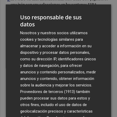
que irán con sus selecciones en las ventanas FIBA
3
La Región de Murcia es la cuarta provincia que más
Uso responsable de sus
exporta a África: Marruecos, el primer destino
datos
4
La Región de Murcia celebra la Semana de la Juventud
Nosotros y nuestros socios utilizamos
con cinco días de actividades
cookies y tecnologías similares para
5
El coste de la vivienda: 1.338 € netos al mes, el salario
almacenar y acceder a información en su
mínimo para poder comprar una vivienda en Castellón
dispositivo y procesar datos personales,
como su dirección IP, identificadores únicos
y datos de navegación, para ofrecer
anuncios y contenido personalizados, medir
anuncios y contenido, obtener información
sobre la audiencia y mejorar los servicios.
Recibe toda la actualidad de
Proveedores de terceros (1913)
también
Plaza Podcast en tu correo
pueden procesar sus datos para estos y
otros fines, incluido el uso de datos de
Quiero suscribirme
geolocalización precisos y características