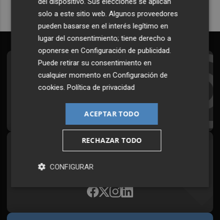
del dispositivo. Sus elecciones se aplican
solo a este sitio web. Algunos proveedores
pueden basarse en el interés legítimo en
lugar del consentimiento; tiene derecho a
oponerse en
Configuración de publicidad
.
Puede retirar su consentimiento en
Suscríbete al Boletín
cualquier momento en
Configuración de
Todos los días a primera hora en tu email
cookies
.
Política de privacidad
¡Quiero suscribirme!
ACEPTAR TODO
RECHAZAR TODO
Síguenos en redes
CONFIGURAR
Plaza Podcast, desde cualquier medio