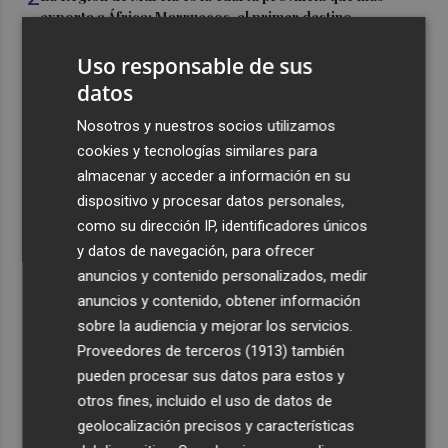
exporta a África: Marruecos, el primer destino
3
La Región de Murcia celebra la Semana de la Juventud
Uso responsable de sus
con cinco días de actividades
datos
4
La Todolella recibe 340.000 euros del Consell para
Nosotros y nuestros socios utilizamos
reabrir la ermita de Sant Cristòfol tras su cierre en 2021
cookies y tecnologías similares para
5
El Xixo Xixero llena de tradición y ambiente la Playa
almacenar y acceder a información en su
Casablanca de Almenara
dispositivo y procesar datos personales,
como su dirección IP, identificadores únicos
y datos de navegación, para ofrecer
anuncios y contenido personalizados, medir
anuncios y contenido, obtener información
sobre la audiencia y mejorar los servicios.
Recibe toda la actualidad de
Proveedores de terceros (1913)
también
Plaza Podcast en tu correo
pueden procesar sus datos para estos y
otros fines, incluido el uso de datos de
Quiero suscribirme
geolocalización precisos y características