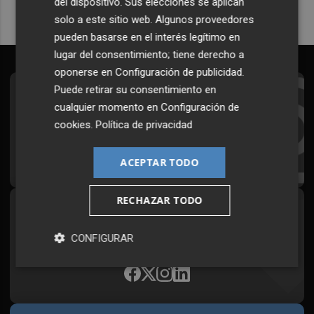
del dispositivo. Sus elecciones se aplican
solo a este sitio web. Algunos proveedores
pueden basarse en el interés legítimo en
lugar del consentimiento; tiene derecho a
oponerse en
Configuración de publicidad
.
Puede retirar su consentimiento en
Suscríbete al Boletín
cualquier momento en
Configuración de
Todos los días a primera hora en tu email
cookies
.
Política de privacidad
¡Quiero suscribirme!
ACEPTAR TODO
RECHAZAR TODO
Síguenos en redes
CONFIGURAR
Plaza Podcast, desde cualquier medio