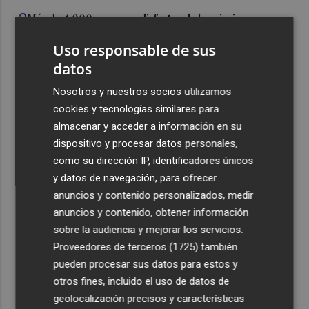
3
Más de 4.000 personas disfrutan de las piscinas
temporales en Paiporta durante las primeras dos
Uso responsable de sus
semanas
datos
4
Alicante concede licencia a Digital Corner para que
restaure la legalidad en los antiguos cines de Panoramis
Nosotros y nuestros socios utilizamos
donde está la sede de la Cámara
cookies y tecnologías similares para
almacenar y acceder a información en su
5
Elche inicia el trámite para declarar las Embajadas de
dispositivo y procesar datos personales,
Moros y Cristianos como Bien de Relevancia Local
como su dirección IP, identificadores únicos
y datos de navegación, para ofrecer
anuncios y contenido personalizados, medir
anuncios y contenido, obtener información
sobre la audiencia y mejorar los servicios.
Recibe toda la actualidad de
Proveedores de terceros (1725)
también
Plaza Podcast en tu correo
pueden procesar sus datos para estos y
otros fines, incluido el uso de datos de
Quiero suscribirme
geolocalización precisos y características