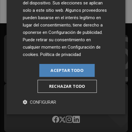
del dispositivo. Sus elecciones se aplican
solo a este sitio web. Algunos proveedores
pueden basarse en el interés legítimo en
lugar del consentimiento; tiene derecho a
oponerse en
Configuración de publicidad
.
Puede retirar su consentimiento en
Suscríbete al Boletín
cualquier momento en
Configuración de
cookies
.
Política de privacidad
Todos los días a primera hora en tu email
¡Quiero suscribirme!
ACEPTAR TODO
RECHAZAR TODO
Síguenos en redes
CONFIGURAR
Plaza Podcast, desde cualquier medio