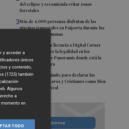
del eclipse y recomienda evitar zonas
forestales
3
Más de 4.000 personas disfrutan de las
piscinas temporales en Paiporta durante las
primeras dos semanas
4
Alicante concede licencia a Digital Corner
para que restaure la legalidad en los
r y acceder a
antiguos cines de Panoramis donde está la
tificadores únicos
sede de la Cámara
cios y contenido,
os (1725)
5
también
Elche inicia el trámite para declarar las
calización
Embajadas de Moros y Cristianos como Bien
de Relevancia Local
 web. Algunos
derecho a
ier momento en
Quiero suscribirme
PTAR TODO