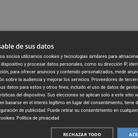
able de sus datos
os socios utilizamos cookies y tecnologías similares para almacena
dispositivo y procesar datos personales, como su dirección IP, iden
ción, para ofrecer anuncios y contenido personalizados, medir anun
n sobre la audiencia y mejorar los servicios.
Proveedores de tercer
s datos para estos y otros fines, incluido el uso de datos de geolo
rísticas del dispositivo. Sus elecciones se aplican solo a este sitio
 basarse en el interés legítimo en lugar del consentimiento; tiene 
guración de publicidad
. Puede retirar su consentimiento en cualqu
cookies
.
Política de privacidad
Recibe toda la actualidad de
Plaza Podcast en tu correo
RECHAZAR TODO
ACE