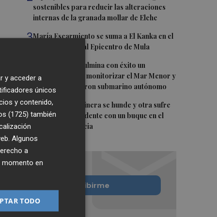
sostenibles para reducir las alteraciones
internas de la granada mollar de Elche
3
María Escarmiento se suma a El Kanka en el
cartel del festival Epicentro de Mula
4
UPCT Makers culmina con éxito un
catamarán para monitorizar el Mar Menor y
r y acceder a
ya prepara un dron submarino autónomo
tificadores únicos
cios y contenido,
5
Una batea clochinera se hunde y otra sufre
os (1725)
también
daños en un incidente con un buque en el
calización
puerto de Valencia
 web. Algunos
derecho a
ier momento en
Quiero suscribirme
PTAR TODO