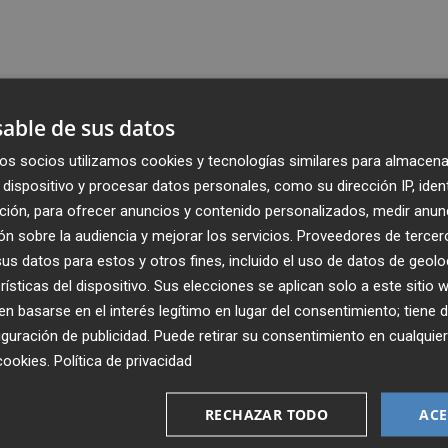
able de sus datos
os socios utilizamos cookies y tecnologías similares para almacena
dispositivo y procesar datos personales, como su dirección IP, iden
ción, para ofrecer anuncios y contenido personalizados, medir anun
n sobre la audiencia y mejorar los servicios.
Proveedores de tercer
s datos para estos y otros fines, incluido el uso de datos de geolo
rísticas del dispositivo. Sus elecciones se aplican solo a este sitio
 basarse en el interés legítimo en lugar del consentimiento; tiene 
guración de publicidad
. Puede retirar su consentimiento en cualqu
Recibe toda la actualidad de
cookies
.
Política de privacidad
Plaza Podcast en tu correo
RECHAZAR TODO
ACE