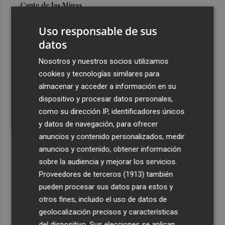
Cante de las Minas
3
El Castell de l'Olla de Altea 2026, en imágenes
Uso responsable de sus
datos
4
El Villarreal pone el broche de oro a la pretemporada
Nosotros y nuestros socios utilizamos
con una victoria contra el Galatasaray
cookies y tecnologías similares para
5
Kiat Lim preside por primera vez un partido en Mestalla
almacenar y acceder a información en su
dispositivo y procesar datos personales,
como su dirección IP, identificadores únicos
y datos de navegación, para ofrecer
anuncios y contenido personalizados, medir
anuncios y contenido, obtener información
sobre la audiencia y mejorar los servicios.
Recibe toda la actualidad de
Proveedores de terceros (1913)
también
Plaza Podcast en tu correo
pueden procesar sus datos para estos y
otros fines, incluido el uso de datos de
Quiero suscribirme
geolocalización precisos y características
del dispositivo. Sus elecciones se aplican