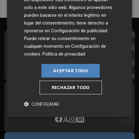
solo a este sitio web. Algunos proveedores
pueden basarse en el interés legítimo en
lugar del consentimiento; tiene derecho a
oponerse en
Configuración de publicidad
.
Puede retirar su consentimiento en
Suscríbete al Boletín
cualquier momento en
Configuración de
Todos los días a primera hora en tu email
cookies
.
Política de privacidad
¡Quiero suscribirme!
ACEPTAR TODO
RECHAZAR TODO
Síguenos en redes
Plaza Podcast, desde cualquier medio
CONFIGURAR