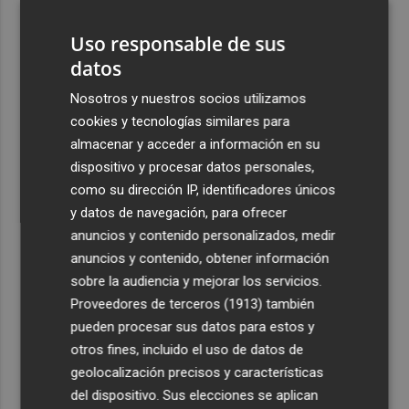
"extremo" en la mayor parte de la Península y Baleares
el día del eclipse
Uso responsable de sus
datos
4
Company: “Estamos comenzando a ver el equipo que
queremos ver en la Liga”
Nosotros y nuestros socios utilizamos
cookies y tecnologías similares para
5
Ocho helicópteros, un avión y más de 100 brigadas se
almacenar y acceder a información en su
movilizan en Moratalla por un incendio forestal
dispositivo y procesar datos personales,
como su dirección IP, identificadores únicos
y datos de navegación, para ofrecer
anuncios y contenido personalizados, medir
anuncios y contenido, obtener información
Recibe toda la actualidad de
sobre la audiencia y mejorar los servicios.
Plaza Podcast en tu correo
Proveedores de terceros (1913)
también
pueden procesar sus datos para estos y
Quiero suscribirme
otros fines, incluido el uso de datos de
geolocalización precisos y características
del dispositivo. Sus elecciones se aplican