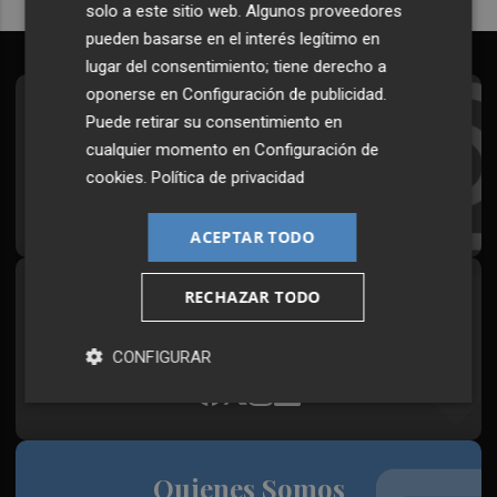
solo a este sitio web. Algunos proveedores
pueden basarse en el interés legítimo en
lugar del consentimiento; tiene derecho a
oponerse en
Configuración de publicidad
.
Suscríbete al Boletín
Puede retirar su consentimiento en
cualquier momento en
Configuración de
Todos los días a primera hora en tu email
cookies
.
Política de privacidad
¡Quiero suscribirme!
ACEPTAR TODO
RECHAZAR TODO
Síguenos en redes
Plaza Podcast, desde cualquier medio
CONFIGURAR
Quienes Somos