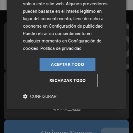
solo a este sitio web. Algunos proveedores
pueden basarse en el interés legítimo en
lugar del consentimiento; tiene derecho a
oponerse en
Configuración de publicidad
.
Suscríbete al Boletín
Puede retirar su consentimiento en
cualquier momento en
Configuración de
Todos los días a primera hora en tu email
cookies
.
Política de privacidad
¡Quiero suscribirme!
ACEPTAR TODO
RECHAZAR TODO
Síguenos en redes
Plaza Podcast, desde cualquier medio
CONFIGURAR
Quienes Somos