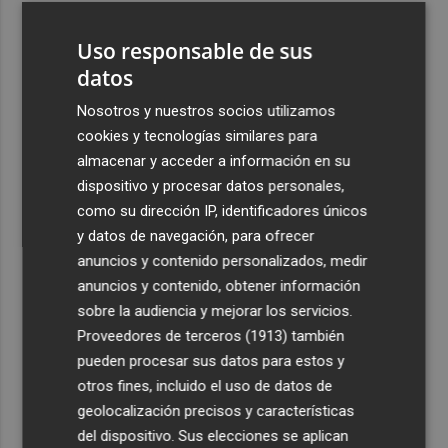
3
La Región de Murcia celebra la Semana de la Juventud
Uso responsable de sus
con cinco días de actividades
datos
4
La Todolella recibe 340.000 euros del Consell para
reabrir la ermita de Sant Cristòfol tras su cierre en 2021
Nosotros y nuestros socios utilizamos
cookies y tecnologías similares para
5
El Xixo Xixero llena de tradición y ambiente la Playa
almacenar y acceder a información en su
Casablanca de Almenara
dispositivo y procesar datos personales,
como su dirección IP, identificadores únicos
y datos de navegación, para ofrecer
anuncios y contenido personalizados, medir
anuncios y contenido, obtener información
Recibe toda la actualidad de
sobre la audiencia y mejorar los servicios.
Proveedores de terceros (1913)
también
Plaza Podcast en tu correo
pueden procesar sus datos para estos y
Quiero suscribirme
otros fines, incluido el uso de datos de
geolocalización precisos y características
del dispositivo. Sus elecciones se aplican