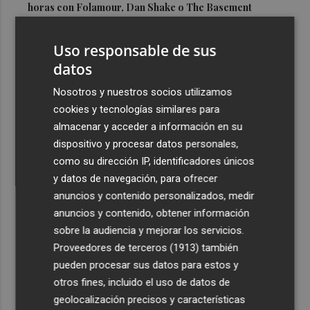
horas con Folamour, Dan Shake o The Basement
3
Italia rechaza el ultimátum de España y no reevaluará la
Uso responsable de sus
suspensión de Schengen hasta el 15 de agosto
datos
4
Leire Díez niega que su "investigación" buscara
"desestabilizar" ninguna causa "que afectara a los
Nosotros y nuestros socios utilizamos
intereses del PSOE"
cookies y tecnologías similares para
almacenar y acceder a información en su
5
Castelló acogerá la obra "Helios y Selene" de la
dispositivo y procesar datos personales,
compañía Te Falta Calle: será creada para el eclipse
como su dirección IP, identificadores únicos
y datos de navegación, para ofrecer
anuncios y contenido personalizados, medir
anuncios y contenido, obtener información
sobre la audiencia y mejorar los servicios.
Recibe toda la actualidad de
Proveedores de terceros (1913)
también
Plaza Podcast en tu correo
pueden procesar sus datos para estos y
otros fines, incluido el uso de datos de
Quiero suscribirme
geolocalización precisos y características