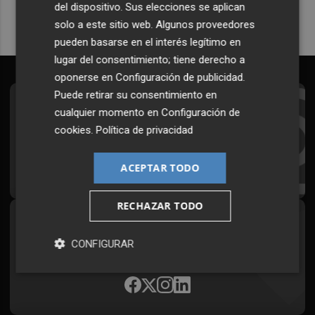
del dispositivo. Sus elecciones se aplican
solo a este sitio web. Algunos proveedores
pueden basarse en el interés legítimo en
lugar del consentimiento; tiene derecho a
oponerse en
Configuración de publicidad
.
Puede retirar su consentimiento en
Suscríbete al Boletín
cualquier momento en
Configuración de
cookies
.
Política de privacidad
Todos los días a primera hora en tu email
¡Quiero suscribirme!
ACEPTAR TODO
RECHAZAR TODO
Síguenos en redes
CONFIGURAR
Plaza Podcast, desde cualquier medio