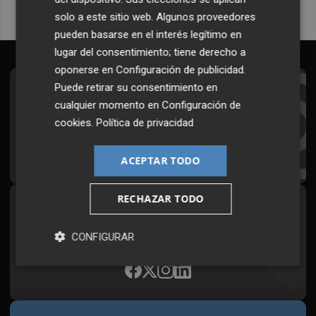
solo a este sitio web. Algunos proveedores
pueden basarse en el interés legítimo en
lugar del consentimiento; tiene derecho a
oponerse en
Configuración de publicidad
.
Puede retirar su consentimiento en
Suscríbete al Boletín
cualquier momento en
Configuración de
Todos los días a primera hora en tu email
cookies
.
Política de privacidad
¡Quiero suscribirme!
ACEPTAR TODO
RECHAZAR TODO
Síguenos en redes
Plaza Podcast, desde cualquier medio
CONFIGURAR