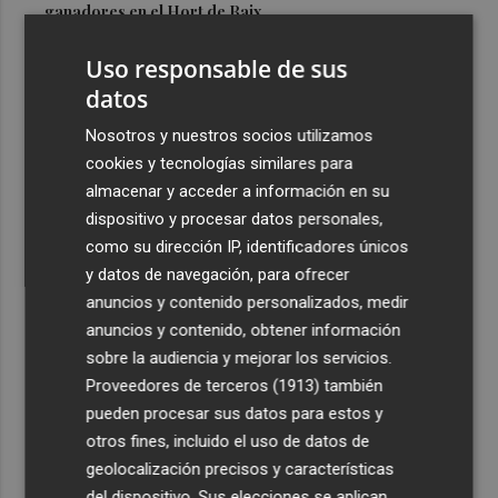
ganadores en el Hort de Baix
3
PSPV y Compromís reclaman a la Generalitat la retirada
Uso responsable de sus
y el archivo del proyecto de macrovertedero en Zarra
datos
4
El Ibex 35 repunta en la media sesión y supera los
Nosotros y nuestros socios utilizamos
20.200 puntos
cookies y tecnologías similares para
5
El Roig Arena rinde tributo a Tina Turner con 'Simply
almacenar y acceder a información en su
The Best'
dispositivo y procesar datos personales,
como su dirección IP, identificadores únicos
y datos de navegación, para ofrecer
anuncios y contenido personalizados, medir
anuncios y contenido, obtener información
sobre la audiencia y mejorar los servicios.
Recibe toda la actualidad de
Proveedores de terceros (1913)
también
Plaza Podcast en tu correo
pueden procesar sus datos para estos y
otros fines, incluido el uso de datos de
Quiero suscribirme
geolocalización precisos y características
del dispositivo. Sus elecciones se aplican