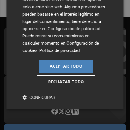
solo a este sitio web. Algunos proveedores
pueden basarse en el interés legítimo en
lugar del consentimiento; tiene derecho a
oponerse en
Configuración de publicidad
.
Puede retirar su consentimiento en
Suscríbete al Boletín
cualquier momento en
Configuración de
Todos los días a primera hora en tu email
cookies
.
Política de privacidad
¡Quiero suscribirme!
ACEPTAR TODO
RECHAZAR TODO
Síguenos en redes
Plaza Podcast, desde cualquier medio
CONFIGURAR