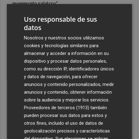
monumento gaiatero"
3
Dos asociaciones proponen la conmemoración de los 22
Uso responsable de sus
siglos de la fundación de Cartagena
datos
4
Talleres, pasacalles y hermandad: Nules celebra su
Nosotros y nuestros socios utilizamos
tradicional Nit dels Farolets
cookies y tecnologías similares para
5
El PSPV acusa al PP de "dejar que crezca un 31 % la lista
almacenar y acceder a información en su
de espera" en los centros de día de Castellón
dispositivo y procesar datos personales,
como su dirección IP, identificadores únicos
y datos de navegación, para ofrecer
anuncios y contenido personalizados, medir
anuncios y contenido, obtener información
sobre la audiencia y mejorar los servicios.
Recibe toda la actualidad de
Proveedores de terceros (1913)
también
Plaza Podcast en tu correo
pueden procesar sus datos para estos y
otros fines, incluido el uso de datos de
Quiero suscribirme
geolocalización precisos y características
del dispositivo. Sus elecciones se aplican