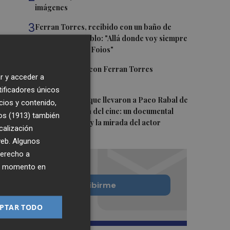
imágenes
3
Ferran Torres, recibido con un baño de
masas en su pueblo: "Allá donde voy siempre
digo que soy de Foios"
4
Foios se vuelca con Ferran Torres
r y acceder a
tificadores únicos
5
Las '200 vidas' que llevaron a Paco Rabal de
cios y contenido,
Águilas a la cima del cine: un documental
os (1913)
también
recupera la voz y la mirada del actor
calización
 web. Algunos
derecho a
ier momento en
Quiero suscribirme
PTAR TODO