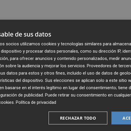
able de sus datos
os socios utilizamos cookies y tecnologías similares para almacena
dispositivo y procesar datos personales, como su dirección IP, iden
ción, para ofrecer anuncios y contenido personalizados, medir anun
n sobre la audiencia y mejorar los servicios.
Proveedores de tercer
s datos para estos y otros fines, incluido el uso de datos de geolo
rísticas del dispositivo. Sus elecciones se aplican solo a este sitio
 basarse en el interés legítimo en lugar del consentimiento; tiene 
guración de publicidad
. Puede retirar su consentimiento en cualqu
Recibe toda la actualidad de
cookies
.
Política de privacidad
Plaza Podcast en tu correo
RECHAZAR TODO
ACE