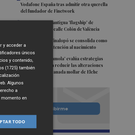
Vodafone España tras admitir otra querella
del fundador de Finetwork
3
Oysho ocupa la antigua 'flagship' de
Nespresso en la calle Colón de València
4
El Hospital del Vinalopó se consolida como
r y acceder a
referente en la atención al nacimiento
tificadores únicos
5
El proyecto 'Gramola' evalúa estrategias
cios y contenido,
sostenibles para reducir las alteraciones
os (1725)
también
internas de la granada mollar de Elche
calización
 web. Algunos
derecho a
ier momento en
Quiero suscribirme
PTAR TODO