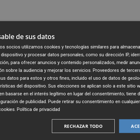
able de sus datos
os socios utilizamos cookies y tecnologías similares para almacena
dispositivo y procesar datos personales, como su dirección IP, iden
ción, para ofrecer anuncios y contenido personalizados, medir anun
n sobre la audiencia y mejorar los servicios.
Proveedores de tercer
s datos para estos y otros fines, incluido el uso de datos de geolo
rísticas del dispositivo. Sus elecciones se aplican solo a este sitio
 basarse en el interés legítimo en lugar del consentimiento; tiene 
guración de publicidad
. Puede retirar su consentimiento en cualqu
Recibe toda la actualidad de
cookies
.
Política de privacidad
Plaza Podcast en tu correo
RECHAZAR TODO
ACE