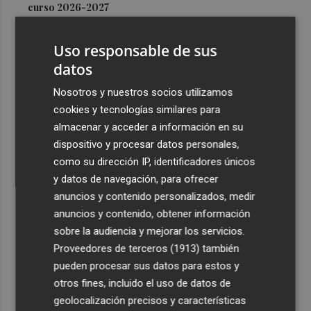
curso 2026-2027
3
Tesla y SpaceX invertirán 14.500 millones para
Uso responsable de sus
construir la planta de fabricación de chips Terafab
datos
4
El Villarreal realiza su tradicional ofrenda a la Mare de
Déu de Gràcia y Sant Pasqual Baylón
Nosotros y nuestros socios utilizamos
cookies y tecnologías similares para
5
Vila-real denuncia el traslado del Punto de Encuentro
almacenar y acceder a información en su
Familiar a Onda por "el perjuicio que supondrá para las
dispositivo y procesar datos personales,
familias"
como su dirección IP, identificadores únicos
y datos de navegación, para ofrecer
anuncios y contenido personalizados, medir
anuncios y contenido, obtener información
sobre la audiencia y mejorar los servicios.
Recibe toda la actualidad de
Proveedores de terceros (1913)
también
Plaza Podcast en tu correo
pueden procesar sus datos para estos y
otros fines, incluido el uso de datos de
Quiero suscribirme
geolocalización precisos y características