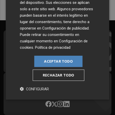
del dispositivo. Sus elecciones se aplican
solo a este sitio web. Algunos proveedores
pueden basarse en el interés legítimo en
lugar del consentimiento; tiene derecho a
oponerse en
Configuración de publicidad
.
Puede retirar su consentimiento en
Suscríbete al Boletín
cualquier momento en
Configuración de
cookies
.
Política de privacidad
Todos los días a primera hora en tu email
¡Quiero suscribirme!
ACEPTAR TODO
RECHAZAR TODO
Síguenos en redes
CONFIGURAR
Plaza Podcast, desde cualquier medio