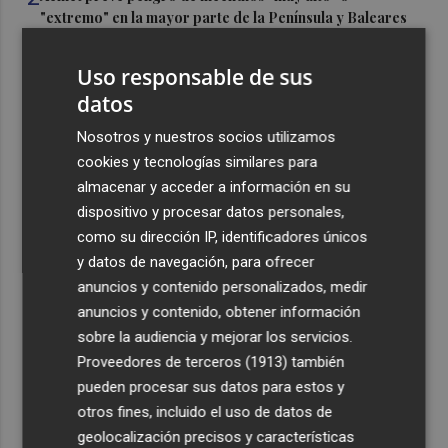
"extremo" en la mayor parte de la Península y Baleares
el día del eclipse
Uso responsable de sus
3
Company: “Estamos comenzando a ver el equipo que
datos
queremos ver en la Liga”
4
Nosotros y nuestros socios utilizamos
Ocho helicópteros, un avión y más de 100 brigadas se
movilizan en Moratalla por un incendio forestal
cookies y tecnologías similares para
almacenar y acceder a información en su
5
Jorge Martín suma su tercera victoria 'sprint' del año y
dispositivo y procesar datos personales,
es más líder
como su dirección IP, identificadores únicos
y datos de navegación, para ofrecer
anuncios y contenido personalizados, medir
anuncios y contenido, obtener información
sobre la audiencia y mejorar los servicios.
Recibe toda la actualidad de
Proveedores de terceros (1913)
también
pueden procesar sus datos para estos y
Plaza Podcast en tu correo
otros fines, incluido el uso de datos de
Quiero suscribirme
geolocalización precisos y características