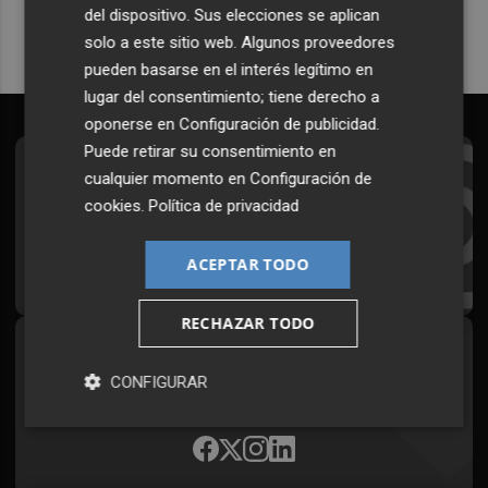
del dispositivo. Sus elecciones se aplican
solo a este sitio web. Algunos proveedores
pueden basarse en el interés legítimo en
lugar del consentimiento; tiene derecho a
oponerse en
Configuración de publicidad
.
Puede retirar su consentimiento en
Suscríbete al Boletín
cualquier momento en
Configuración de
cookies
.
Política de privacidad
Todos los días a primera hora en tu email
ACEPTAR TODO
¡Quiero suscribirme!
RECHAZAR TODO
Síguenos en redes
CONFIGURAR
Plaza Podcast, desde cualquier medio