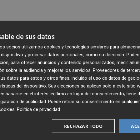
able de sus datos
os socios utilizamos cookies y tecnologías similares para almacena
dispositivo y procesar datos personales, como su dirección IP, iden
ción, para ofrecer anuncios y contenido personalizados, medir anun
n sobre la audiencia y mejorar los servicios.
Proveedores de tercer
s datos para estos y otros fines, incluido el uso de datos de geolo
rísticas del dispositivo. Sus elecciones se aplican solo a este sitio
 basarse en el interés legítimo en lugar del consentimiento; tiene 
guración de publicidad
. Puede retirar su consentimiento en cualqu
Recibe toda la actualidad de
cookies
.
Política de privacidad
Plaza Podcast en tu correo
RECHAZAR TODO
ACE