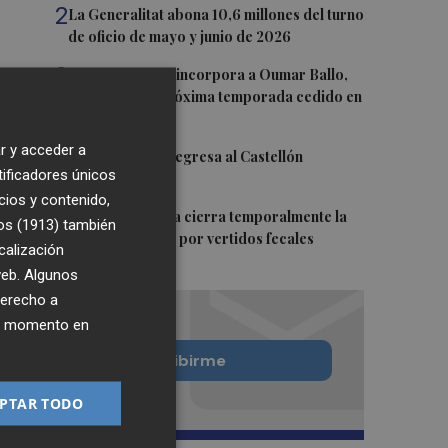
2
La Generalitat abona 10,6 millones del turno
de oficio de mayo y junio de 2026
3
Valencia Basket incorpora a Oumar Ballo,
que jugará la próxima temporada cedido en
Galatasaray
r y acceder a
4
David Cubillas regresa al Castellón
tificadores únicos
cios y contenido,
5
Teulada Moraira cierra temporalmente la
os (1913)
también
playa del Portet por vertidos fecales
calización
 web. Algunos
derecho a
ier momento en
Quiero suscribirme
PTAR TODO