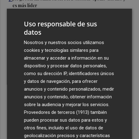
es más líder
3
España amplía a siete aeropuertos, entre ellos Alicante-
Uso responsable de sus
Elche y Manises, los controles aleatorios a viajeros de
datos
Italia
4
Nosotros y nuestros socios utilizamos
La Biblioteca Valenciana conmemora el 750 aniversario
del legado de Jaume I
cookies y tecnologías similares para
almacenar y acceder a información en su
5
Una gran cadena humana de cariño y reivindicación se
dispositivo y procesar datos personales,
vuelve a abrazar en las playas por el Mar Menor
como su dirección IP, identificadores únicos
y datos de navegación, para ofrecer
anuncios y contenido personalizados, medir
anuncios y contenido, obtener información
sobre la audiencia y mejorar los servicios.
Recibe toda la actualidad de
Proveedores de terceros (1913)
también
pueden procesar sus datos para estos y
Plaza Podcast en tu correo
otros fines, incluido el uso de datos de
Quiero suscribirme
geolocalización precisos y características