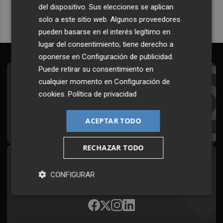
del dispositivo. Sus elecciones se aplican
solo a este sitio web. Algunos proveedores
pueden basarse en el interés legítimo en
lugar del consentimiento; tiene derecho a
oponerse en
Configuración de publicidad
.
Puede retirar su consentimiento en
Suscríbete al Boletín
cualquier momento en
Configuración de
cookies
.
Política de privacidad
Todos los días a primera hora en tu email
ACEPTAR TODO
¡Quiero suscribirme!
RECHAZAR TODO
Síguenos en redes
CONFIGURAR
Plaza Podcast, desde cualquier medio