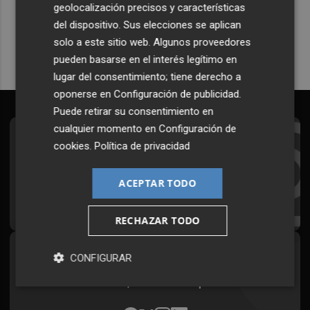
geolocalización precisos y características
Quiero suscribirme
del dispositivo. Sus elecciones se aplican
solo a este sitio web. Algunos proveedores
pueden basarse en el interés legítimo en
lugar del consentimiento; tiene derecho a
oponerse en
Configuración de publicidad
.
Puede retirar su consentimiento en
cualquier momento en
Configuración de
Suscríbete al Boletín
cookies
.
Política de privacidad
Todos los días a primera hora en tu email
ACEPTAR TODO
¡Quiero suscribirme!
RECHAZAR TODO
Síguenos en redes
CONFIGURAR
Plaza Podcast, desde cualquier medio