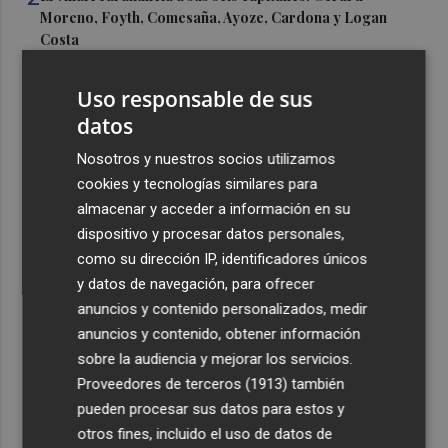
Moreno, Foyth, Comesaña, Ayoze, Cardona y Logan
Costa
3
Más problemas en el lateral derecho: Monferrer sufre
Uso responsable de sus
una lesión muscular
datos
4
San Javier da viabilidad al nuevo contrato del transporte
Nosotros y nuestros socios utilizamos
urbano y a un hotel de cuatro estrellas en La Manga con
324 habitaciones
cookies y tecnologías similares para
almacenar y acceder a información en su
5
Estos son los estrenos que abren la cartelera en agosto:
dispositivo y procesar datos personales,
de la comedia 'El último mono' a una nueva entrega de
como su dirección IP, identificadores únicos
'La Patrulla Canina'
y datos de navegación, para ofrecer
anuncios y contenido personalizados, medir
anuncios y contenido, obtener información
sobre la audiencia y mejorar los servicios.
Proveedores de terceros (1913)
también
Recibe toda la actualidad de
pueden procesar sus datos para estos y
Plaza Podcast en tu correo
otros fines, incluido el uso de datos de