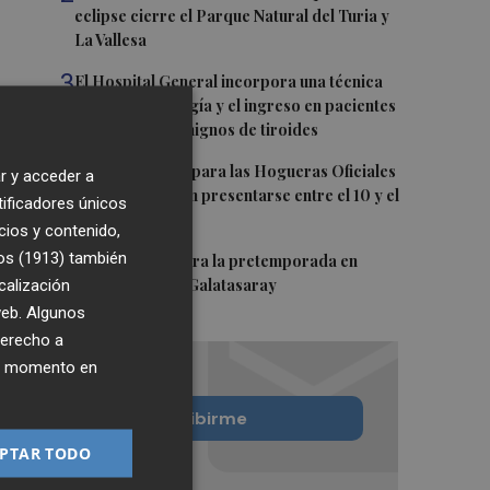
eclipse cierre el Parque Natural del Turia y
La Vallesa
3
El Hospital General incorpora una técnica
que evita la cirugía y el ingreso en pacientes
con nódulos benignos de tiroides
4
Las propuestas para las Hogueras Oficiales
r y acceder a
de 2027 deberán presentarse entre el 10 y el
tificadores únicos
24 de agosto
cios y contenido,
os (1913)
5
también
El Villarreal cierra la pretemporada en
calización
Turquía ante el Galatasaray
 web. Algunos
derecho a
ier momento en
Quiero suscribirme
PTAR TODO