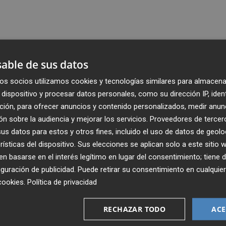
able de sus datos
os socios utilizamos cookies y tecnologías similares para almacena
dispositivo y procesar datos personales, como su dirección IP, iden
ción, para ofrecer anuncios y contenido personalizados, medir anun
n sobre la audiencia y mejorar los servicios.
Proveedores de tercer
s datos para estos y otros fines, incluido el uso de datos de geolo
rísticas del dispositivo. Sus elecciones se aplican solo a este sitio
 basarse en el interés legítimo en lugar del consentimiento; tiene 
guración de publicidad
. Puede retirar su consentimiento en cualqu
Recibe toda la actualidad de
cookies
.
Política de privacidad
Plaza Podcast en tu correo
RECHAZAR TODO
ACE