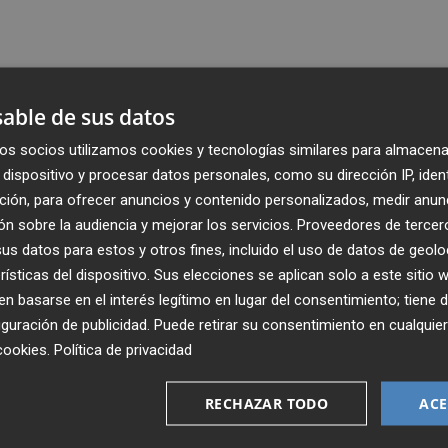
able de sus datos
os socios utilizamos cookies y tecnologías similares para almacena
dispositivo y procesar datos personales, como su dirección IP, iden
ción, para ofrecer anuncios y contenido personalizados, medir anun
n sobre la audiencia y mejorar los servicios.
Proveedores de tercer
s datos para estos y otros fines, incluido el uso de datos de geolo
rísticas del dispositivo. Sus elecciones se aplican solo a este sitio
 basarse en el interés legítimo en lugar del consentimiento; tiene 
guración de publicidad
. Puede retirar su consentimiento en cualqu
Recibe toda la actualidad de
cookies
.
Política de privacidad
Plaza Podcast en tu correo
RECHAZAR TODO
ACE