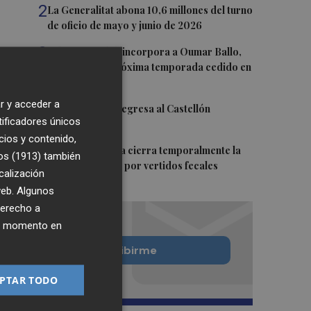
2
La Generalitat abona 10,6 millones del turno
de oficio de mayo y junio de 2026
3
Valencia Basket incorpora a Oumar Ballo,
que jugará la próxima temporada cedido en
Galatasaray
r y acceder a
4
David Cubillas regresa al Castellón
tificadores únicos
cios y contenido,
5
Teulada Moraira cierra temporalmente la
os (1913)
también
playa del Portet por vertidos fecales
calización
 web. Algunos
derecho a
ier momento en
Quiero suscribirme
PTAR TODO