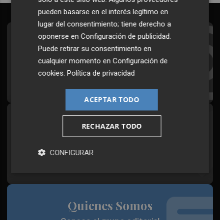
pueden basarse en el interés legítimo en
lugar del consentimiento; tiene derecho a
oponerse en
Configuración de publicidad
.
Suscríbete al Boletín
Puede retirar su consentimiento en
Todos los días a primera hora en tu email
cualquier momento en
Configuración de
cookies
.
Política de privacidad
¡Quiero suscribirme!
ACEPTAR TODO
Síguenos en redes
RECHAZAR TODO
Plaza Podcast, desde cualquier medio
CONFIGURAR
Quienes Somos