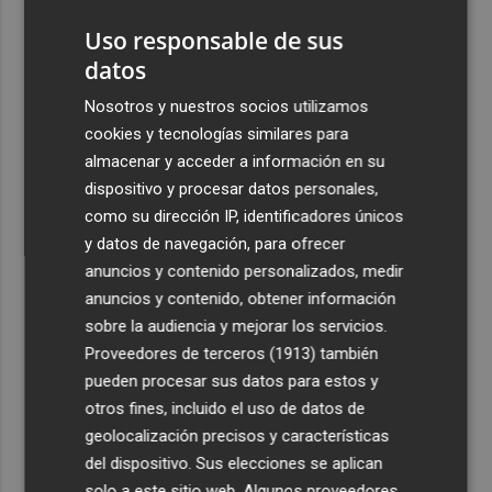
Uso responsable de sus
4
Ferran Torres, recibido con un baño de masas en su
datos
pueblo: "Allá donde voy siempre digo que soy de Foios"
Nosotros y nuestros socios utilizamos
5
Foios se vuelca con Ferran Torres
cookies y tecnologías similares para
almacenar y acceder a información en su
dispositivo y procesar datos personales,
como su dirección IP, identificadores únicos
y datos de navegación, para ofrecer
anuncios y contenido personalizados, medir
anuncios y contenido, obtener información
Recibe toda la actualidad de
sobre la audiencia y mejorar los servicios.
Plaza Podcast en tu correo
Proveedores de terceros (1913)
también
pueden procesar sus datos para estos y
Quiero suscribirme
otros fines, incluido el uso de datos de
geolocalización precisos y características
del dispositivo. Sus elecciones se aplican
solo a este sitio web. Algunos proveedores