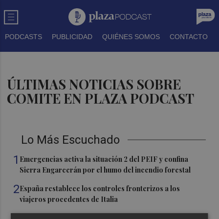
PODCASTS
PUBLICIDAD
QUIÉNES SOMOS
CONTACTO
ÚLTIMAS NOTICIAS SOBRE
COMITE EN PLAZA PODCAST
Lo Más Escuchado
1
Emergencias activa la situación 2 del PEIF y confina
Sierra Engarcerán por el humo del incendio forestal
2
España restablece los controles fronterizos a los
viajeros procedentes de Italia
3
El homenaje a Ferran Torres en Foios, en imágenes