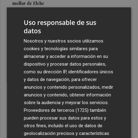
mollar de Elche
3
María Escarmiento se suma a El Kanka en el cartel del
Uso responsable de sus
festival Epicentro de Mula
datos
4
UPCT Makers culmina con éxito un catamarán para
monitorizar el Mar Menor y ya prepara un dron
Nosotros y nuestros socios utilizamos
submarino autónomo
cookies y tecnologías similares para
almacenar y acceder a información en su
5
Una batea clochinera se hunde y otra sufre daños en un
dispositivo y procesar datos personales,
incidente con un buque en el puerto de Valencia
como su dirección IP, identificadores únicos
y datos de navegación, para ofrecer
anuncios y contenido personalizados, medir
anuncios y contenido, obtener información
sobre la audiencia y mejorar los servicios.
Recibe toda la actualidad de
Proveedores de terceros (1725)
también
Plaza Podcast en tu correo
pueden procesar sus datos para estos y
otros fines, incluido el uso de datos de
Quiero suscribirme
geolocalización precisos y características