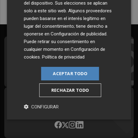
del dispositivo. Sus elecciones se aplican
solo a este sitio web. Algunos proveedores
pueden basarse en el interés legítimo en
lugar del consentimiento; tiene derecho a
oponerse en
Configuración de publicidad
.
Puede retirar su consentimiento en
Suscríbete al Boletín
cualquier momento en
Configuración de
cookies
.
Política de privacidad
Todos los días a primera hora en tu email
¡Quiero suscribirme!
ACEPTAR TODO
RECHAZAR TODO
Síguenos en redes
CONFIGURAR
Plaza Podcast, desde cualquier medio