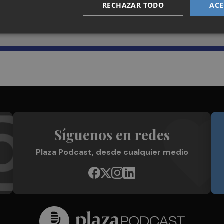
Recibe toda la actualidad de
RECHAZAR TODO
ACE
Plaza Podcast en tu correo
Síguenos en redes
Plaza Podcast, desde cualquier medio