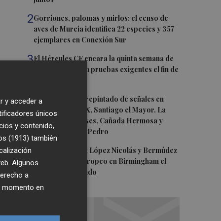
2
Gorriones, palomas y mirlos: el censo de
aves de Murcia identifica 22 especies y 357
ejemplares en Conexión Sur
3
El Hércules CF encara la quinta semana de
preparación con pruebas exigentes el fin de
semana
4
Murcia inicia el repintado de señales en
r y acceder a
Patiño, San Pío X, Santiago el Mayor, La
tificadores únicos
Murta, Valladolises, Cañada Hermosa y
cios y contenido,
Cañadas de San Pedro
os (1913)
también
5
calización
Mariano García, López Nicolás y Bermúdez
disputarán el Europeo en Birmingham el
 web. Algunos
viernes y el sábado
derecho a
ier momento en