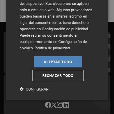
del dispositivo. Sus elecciones se aplican
solo a este sitio web. Algunos proveedores
pueden basarse en el interés legítimo en
lugar del consentimiento; tiene derecho a
oponerse en
Configuración de publicidad
.
Puede retirar su consentimiento en
Suscríbete al Boletín
cualquier momento en
Configuración de
cookies
.
Política de privacidad
Todos los días a primera hora en tu email
ACEPTAR TODO
¡Quiero suscribirme!
RECHAZAR TODO
Síguenos en redes
CONFIGURAR
Plaza Podcast, desde cualquier medio