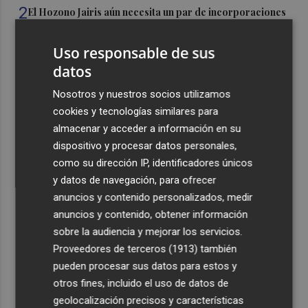
2
El Hozono Jairis aún necesita un par de incorporaciones
para su cuarto año en la LF Endesa
Uso responsable de sus
3
Ruz ya hace planes para un posible futuro de Clarisas,
datos
más allá de la rehabilitación: ¿retorno de la Dama?
4
Nosotros y nuestros socios utilizamos
ViviFind, el buscador inmobiliario con IA surgido del
PCUMH, prepara sus primeras alianzas con el sector
cookies y tecnologías similares para
almacenar y acceder a información en su
5
Castelló apuesta por convertir el eclipse en un referente
dispositivo y procesar datos personales,
científico: recibirá a un gran equipo de expertos
como su dirección IP, identificadores únicos
y datos de navegación, para ofrecer
anuncios y contenido personalizados, medir
anuncios y contenido, obtener información
sobre la audiencia y mejorar los servicios.
Recibe toda la actualidad de
Proveedores de terceros (1913)
también
pueden procesar sus datos para estos y
Plaza Podcast en tu correo
otros fines, incluido el uso de datos de
Quiero suscribirme
geolocalización precisos y características