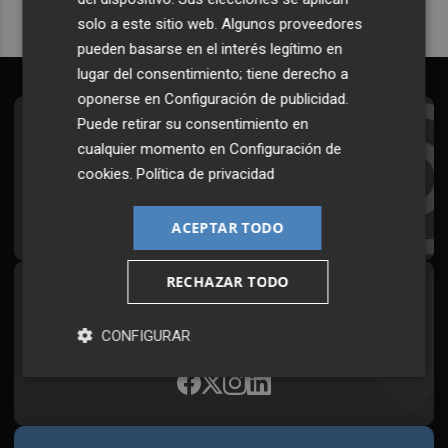
solo a este sitio web. Algunos proveedores
pueden basarse en el interés legítimo en
lugar del consentimiento; tiene derecho a
oponerse en
Configuración de publicidad
.
Puede retirar su consentimiento en
Suscríbete al Boletín
cualquier momento en
Configuración de
Todos los días a primera hora en tu email
cookies
.
Política de privacidad
¡Quiero suscribirme!
ACEPTAR TODO
RECHAZAR TODO
Síguenos en redes
Plaza Podcast, desde cualquier medio
CONFIGURAR