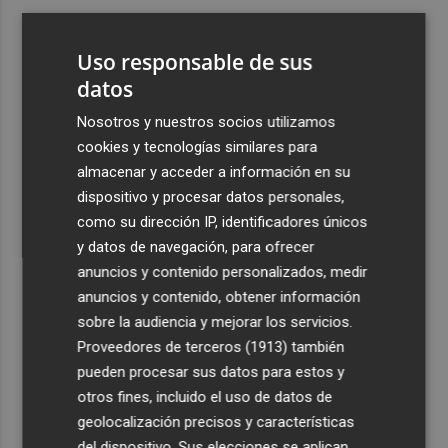
3
El once del Valencia CF para el último Trofeu Taronja de
Mestalla
Uso responsable de sus
4
datos
Aemet prevé peligro de incendios "muy alto" o
"extremo" en la mayor parte de la Península y Baleares
Nosotros y nuestros socios utilizamos
el día del eclipse
cookies y tecnologías similares para
5
Company: “Estamos comenzando a ver el equipo que
almacenar y acceder a información en su
queremos ver en la Liga”
dispositivo y procesar datos personales,
como su dirección IP, identificadores únicos
y datos de navegación, para ofrecer
anuncios y contenido personalizados, medir
anuncios y contenido, obtener información
sobre la audiencia y mejorar los servicios.
Recibe toda la actualidad de
Proveedores de terceros (1913)
también
Plaza Podcast en tu correo
pueden procesar sus datos para estos y
otros fines, incluido el uso de datos de
Quiero suscribirme
geolocalización precisos y características
del dispositivo. Sus elecciones se aplican