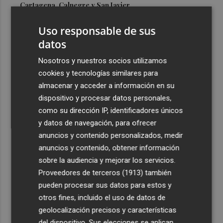
Cartagena, Calnegre y San Javier
3
Israel rechaza el plan de 15 puntos para Gaza impulsado
Uso responsable de sus
por EEUU
datos
4
De Frida Kahlo a Kubrick: un repaso por los eclipses de
Nosotros y nuestros socios utilizamos
la cultura
cookies y tecnologías similares para
5
El Villarreal cierra la pretemporada con buenas
almacenar y acceder a información en su
sensaciones y Ayoze como goleador
dispositivo y procesar datos personales,
como su dirección IP, identificadores únicos
y datos de navegación, para ofrecer
anuncios y contenido personalizados, medir
anuncios y contenido, obtener información
sobre la audiencia y mejorar los servicios.
Recibe toda la actualidad de
Proveedores de terceros (1913)
también
Plaza Podcast en tu correo
pueden procesar sus datos para estos y
otros fines, incluido el uso de datos de
Quiero suscribirme
geolocalización precisos y características
del dispositivo. Sus elecciones se aplican