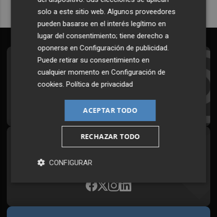
solo a este sitio web. Algunos proveedores
pueden basarse en el interés legítimo en
lugar del consentimiento; tiene derecho a
oponerse en
Configuración de publicidad
.
Puede retirar su consentimiento en
Suscríbete al Boletín
cualquier momento en
Configuración de
Todos los días a primera hora en tu email
cookies
.
Política de privacidad
¡Quiero suscribirme!
ACEPTAR TODO
RECHAZAR TODO
Síguenos en redes
Plaza Podcast, desde cualquier medio
CONFIGURAR