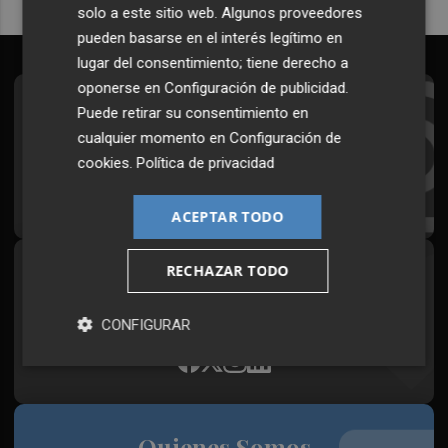
solo a este sitio web. Algunos proveedores
pueden basarse en el interés legítimo en
lugar del consentimiento; tiene derecho a
oponerse en
Configuración de publicidad
.
Suscríbete al Boletín
Puede retirar su consentimiento en
cualquier momento en
Configuración de
Todos los días a primera hora en tu email
cookies
.
Política de privacidad
¡Quiero suscribirme!
ACEPTAR TODO
RECHAZAR TODO
Síguenos en redes
Plaza Podcast, desde cualquier medio
CONFIGURAR
Quienes Somos