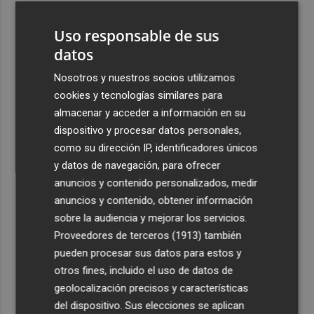
3
La Región de Murcia es la cuarta provincia que más
Uso responsable de sus
exporta a África: Marruecos, el primer destino
datos
4
La Región de Murcia celebra la Semana de la Juventud
con cinco días de actividades
Nosotros y nuestros socios utilizamos
cookies y tecnologías similares para
5
El coste de la vivienda: 1.338 € netos al mes, el salario
almacenar y acceder a información en su
mínimo para poder comprar una vivienda en Castellón
dispositivo y procesar datos personales,
como su dirección IP, identificadores únicos
y datos de navegación, para ofrecer
anuncios y contenido personalizados, medir
anuncios y contenido, obtener información
Recibe toda la actualidad de
sobre la audiencia y mejorar los servicios.
Proveedores de terceros (1913)
también
Plaza Podcast en tu correo
pueden procesar sus datos para estos y
Quiero suscribirme
otros fines, incluido el uso de datos de
geolocalización precisos y características
del dispositivo. Sus elecciones se aplican