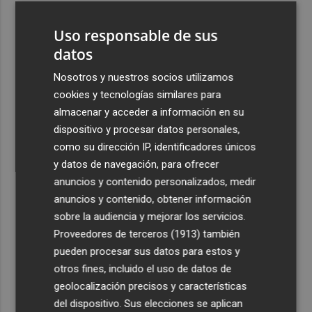
3
18 medios aéreos se suman a los 150 terrestres que
Uso responsable de sus
trabajan en los incendios de Castellón
datos
4
El suelo "extremadamente seco" favorece que los rayos
provoquen incendios
Nosotros y nuestros socios utilizamos
cookies y tecnologías similares para
5
Los premios Pencho Cros reconocen a grandes
almacenar y acceder a información en su
referentes del flamenco en el Cante de las Minas
dispositivo y procesar datos personales,
como su dirección IP, identificadores únicos
y datos de navegación, para ofrecer
anuncios y contenido personalizados, medir
anuncios y contenido, obtener información
Recibe toda la actualidad de
sobre la audiencia y mejorar los servicios.
Proveedores de terceros (1913)
también
Plaza Podcast en tu correo
pueden procesar sus datos para estos y
Quiero suscribirme
otros fines, incluido el uso de datos de
geolocalización precisos y características
del dispositivo. Sus elecciones se aplican