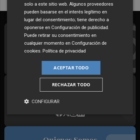
solo a este sitio web. Algunos proveedores
pueden basarse en el interés legítimo en
lugar del consentimiento; tiene derecho a
oponerse en
Configuración de publicidad
.
Suscríbete al Boletín
Puede retirar su consentimiento en
cualquier momento en
Configuración de
Todos los días a primera hora en tu email
cookies
.
Política de privacidad
¡Quiero suscribirme!
ACEPTAR TODO
RECHAZAR TODO
Síguenos en redes
Plaza Podcast, desde cualquier medio
CONFIGURAR
Quienes Somos