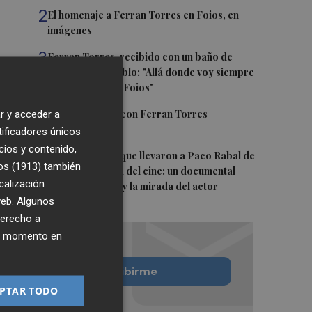
2
El homenaje a Ferran Torres en Foios, en
imágenes
3
Ferran Torres, recibido con un baño de
masas en su pueblo: "Allá donde voy siempre
digo que soy de Foios"
4
Foios se vuelca con Ferran Torres
r y acceder a
tificadores únicos
cios y contenido,
5
Las '200 vidas' que llevaron a Paco Rabal de
os (1913)
también
Águilas a la cima del cine: un documental
calización
recupera la voz y la mirada del actor
 web. Algunos
derecho a
ier momento en
Quiero suscribirme
PTAR TODO