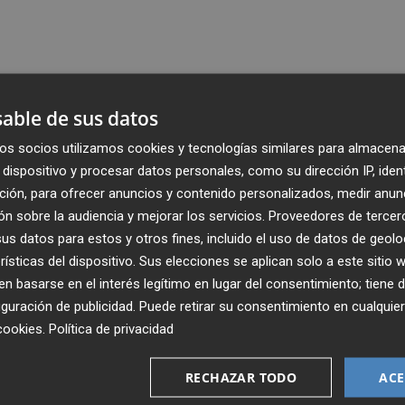
able de sus datos
os socios utilizamos cookies y tecnologías similares para almacena
dispositivo y procesar datos personales, como su dirección IP, iden
ción, para ofrecer anuncios y contenido personalizados, medir anun
n sobre la audiencia y mejorar los servicios.
Proveedores de tercer
s datos para estos y otros fines, incluido el uso de datos de geolo
rísticas del dispositivo. Sus elecciones se aplican solo a este sitio
 basarse en el interés legítimo en lugar del consentimiento; tiene 
guración de publicidad
. Puede retirar su consentimiento en cualqu
cookies
.
Política de privacidad
Recibe toda la actualidad de
Plaza Podcast en tu correo
RECHAZAR TODO
ACE