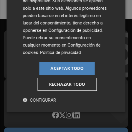
del dispositivo. Sus elecciones se aplican
solo a este sitio web. Algunos proveedores
pueden basarse en el interés legítimo en
lugar del consentimiento; tiene derecho a
oponerse en
Configuración de publicidad
.
Puede retirar su consentimiento en
Suscríbete al Boletín
cualquier momento en
Configuración de
Todos los días a primera hora en tu email
cookies
.
Política de privacidad
¡Quiero suscribirme!
ACEPTAR TODO
RECHAZAR TODO
Síguenos en redes
CONFIGURAR
Plaza Podcast, desde cualquier medio