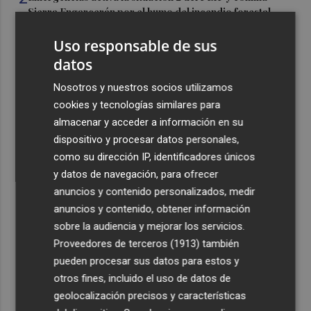
Sierra Engarcerán por el humo del incendio forestal
3
España restablece los controles fronterizos a los
Uso responsable de sus
viajeros procedentes de Italia
datos
4
El homenaje a Ferran Torres en Foios, en imágenes
Nosotros y nuestros socios utilizamos
cookies y tecnologías similares para
5
Ferran Torres, recibido con un baño de masas en su
almacenar y acceder a información en su
pueblo: "Allá donde voy siempre digo que soy de Foios"
dispositivo y procesar datos personales,
como su dirección IP, identificadores únicos
y datos de navegación, para ofrecer
anuncios y contenido personalizados, medir
anuncios y contenido, obtener información
sobre la audiencia y mejorar los servicios.
Recibe toda la actualidad de
Proveedores de terceros (1913)
también
Plaza Podcast en tu correo
pueden procesar sus datos para estos y
otros fines, incluido el uso de datos de
Quiero suscribirme
geolocalización precisos y características