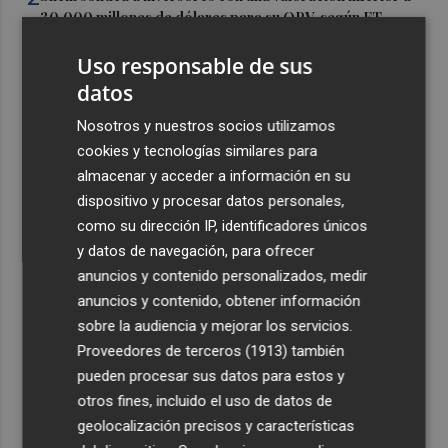
30.000 millones de dólares para su OPV, según FT
3
Florentino Pérez refuerza su posición como principal
Uso responsable de sus
accionista de ACS y eleva su participación al 15%
datos
4
La Femp se coordina con los gobiernos locales para el
Nosotros y nuestros socios utilizamos
eclipse solar del 12 de agosto
cookies y tecnologías similares para
5
El incendio del Cerro Maestre de Jumilla activa el Plan
almacenar y acceder a información en su
Infomur en situación 1
dispositivo y procesar datos personales,
como su dirección IP, identificadores únicos
y datos de navegación, para ofrecer
anuncios y contenido personalizados, medir
anuncios y contenido, obtener información
sobre la audiencia y mejorar los servicios.
Recibe toda la actualidad de
Proveedores de terceros (1913)
también
Plaza Podcast en tu correo
pueden procesar sus datos para estos y
otros fines, incluido el uso de datos de
Quiero suscribirme
geolocalización precisos y características