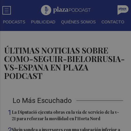
PODCASTS
PUBLICIDAD
QUIÉNES SOMOS
CONTACTO
ÚLTIMAS NOTICIAS SOBRE
COMO-SEGUIR-BIELORRUSIA-
VS-ESPANA EN PLAZA
PODCAST
Lo Más Escuchado
1
La Diputació ejecuta obras en la vía de servicio de la v-
21 para reforzar la movilidad en l'Horta Nord
2
Shein sondea a inversores con una valoración inferior a