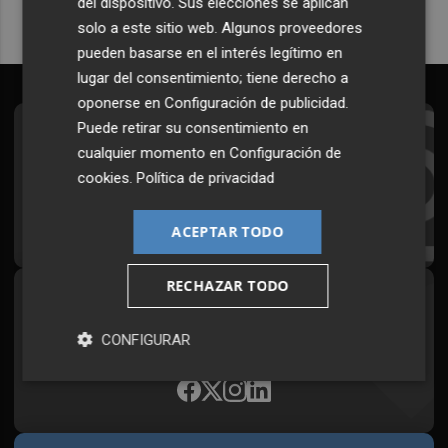
del dispositivo. Sus elecciones se aplican
solo a este sitio web. Algunos proveedores
pueden basarse en el interés legítimo en
lugar del consentimiento; tiene derecho a
oponerse en
Configuración de publicidad
.
Puede retirar su consentimiento en
Suscríbete al Boletín
cualquier momento en
Configuración de
Todos los días a primera hora en tu email
cookies
.
Política de privacidad
¡Quiero suscribirme!
ACEPTAR TODO
RECHAZAR TODO
Síguenos en redes
CONFIGURAR
Plaza Podcast, desde cualquier medio