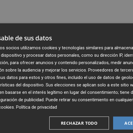
able de sus datos
os socios utilizamos cookies y tecnologías similares para almacena
dispositivo y procesar datos personales, como su dirección IP, iden
ción, para ofrecer anuncios y contenido personalizados, medir anun
n sobre la audiencia y mejorar los servicios.
Proveedores de tercer
s datos para estos y otros fines, incluido el uso de datos de geolo
rísticas del dispositivo. Sus elecciones se aplican solo a este sitio
 basarse en el interés legítimo en lugar del consentimiento; tiene 
guración de publicidad
. Puede retirar su consentimiento en cualqu
Recibe toda la actualidad de
cookies
.
Política de privacidad
Plaza Podcast en tu correo
RECHAZAR TODO
ACE