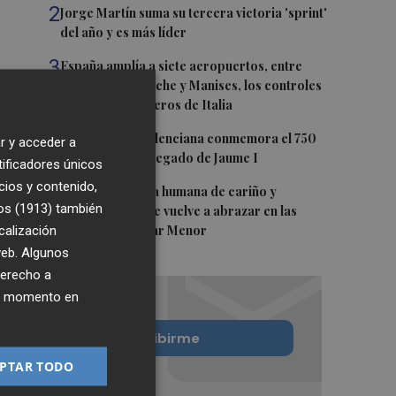
2
Jorge Martín suma su tercera victoria 'sprint'
del año y es más líder
3
España amplía a siete aeropuertos, entre
ellos Alicante-Elche y Manises, los controles
aleatorios a viajeros de Italia
4
La Biblioteca Valenciana conmemora el 750
r y acceder a
aniversario del legado de Jaume I
tificadores únicos
cios y contenido,
5
Una gran cadena humana de cariño y
os (1913)
también
reivindicación se vuelve a abrazar en las
calización
playas por el Mar Menor
 web. Algunos
derecho a
ier momento en
Quiero suscribirme
PTAR TODO